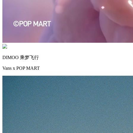
DIMOO 乘梦飞行
Vans x POP MART