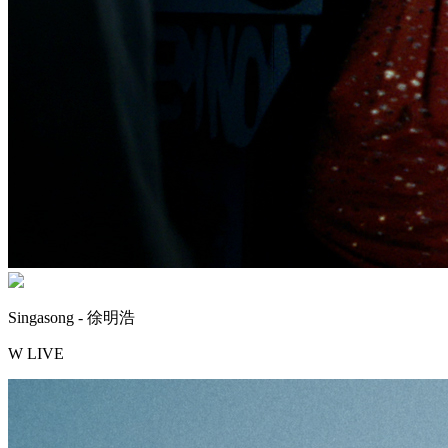
Singasong - 徐明浩
W LIVE